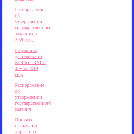
Распоряжение
об
утверждении
государственного
задания на
2020 год.
Результаты
деятельности
КОГБУ «ЗАГС
43» за 2019
год.
Распоряжение
об
утверждении
государственного
задания
Приказ о
назначении
директора