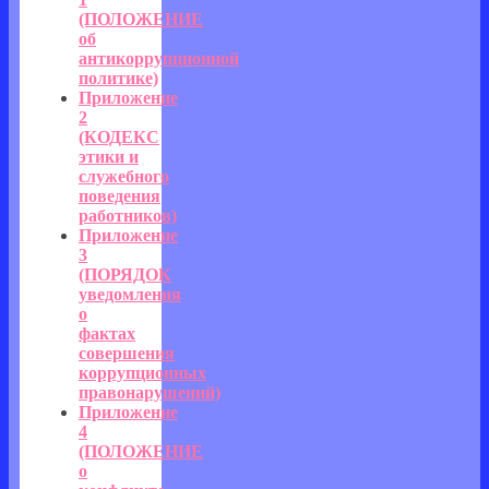
(ПОЛОЖЕНИЕ
об
антикоррупционной
политике)
Приложение
2
(КОДЕКС
этики и
служебного
поведения
работников)
Приложение
3
(ПОРЯДОК
уведомления
о
фактах
совершения
коррупционных
правонарушений)
Приложение
4
(ПОЛОЖЕНИЕ
о