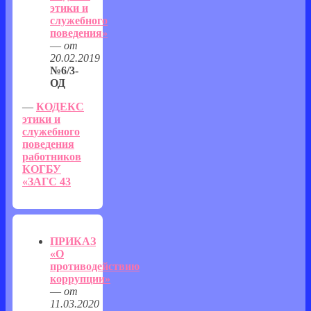
этики и
служебного
поведения»
—
от
20.02.2019
№6/3-
ОД
—
КОДЕКС
э
т
и
к
и
и
с
л
у
ж
е
б
н
о
г
о
п
о
в
е
д
е
н
и
я
работников
КОГБУ
«ЗАГС 43
ПРИКАЗ
«О
противодействию
коррупции»
—
от
11.03.2020