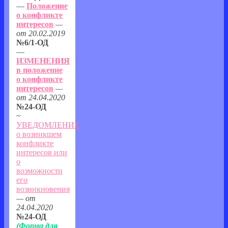
—
Положение
о конфликте
интересов
—
от 20.02.2019
№6/1-ОД
—
ИЗМЕНЕНИЯ
в положение
о конфликте
интересов
—
от 24.04.2020
№24-ОД
~
УВЕДОМЛЕНИЕ
о возникшем
конфликте
интересов или
о
возможности
его
возникновения
— от
24.04.2020
№24-ОД
(
Форма для