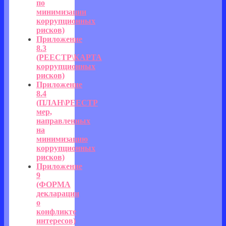
по
минимизации
коррупционных
рисков)
Приложение
8.3
(РЕЕСТР\КАРТА
коррупционных
рисков)
Приложение
8.4
(ПЛАН\РЕЕСТР
мер,
направленных
на
минимизацию
коррупционных
рисков)
Приложение
9
(ФОРМА
декларации
о
конфликте
интересов)