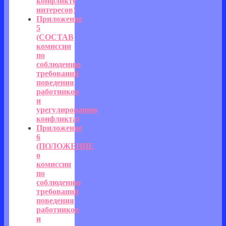
конфликте
интересов)
Приложение
5
(СОСТАВ
комиссии
по
соблюдению
требований
поведения
работников
и
урегулированию
конфликта)
Приложение
6
(ПОЛОЖЕНИЕ
о
комиссии
по
соблюдению
требований
поведения
работников
и