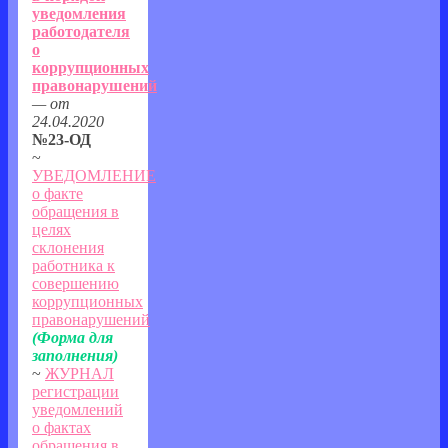
уведомления
работодателя
о
коррупционных
правонарушений
— от
24.04.2020
№23-ОД
~
УВЕДОМЛЕНИЕ
о факте
обращения в
целях
склонения
работника к
совершению
коррупционных
правонарушений
(Форма для
заполнения)
~
ЖУРНАЛ
регистрации
уведомлений
о фактах
обращения в