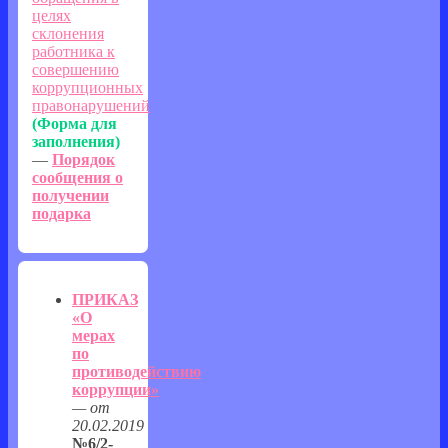
целях
склонения
работника к
совершению
коррупционных
правонарушений
(Форма для
заполнения)
—
Порядок
сообщения о
получении
подарка
ПРИКАЗ
«О
мерах
по
противодействию
коррупции»
— от
20.02.2019
№6/2-