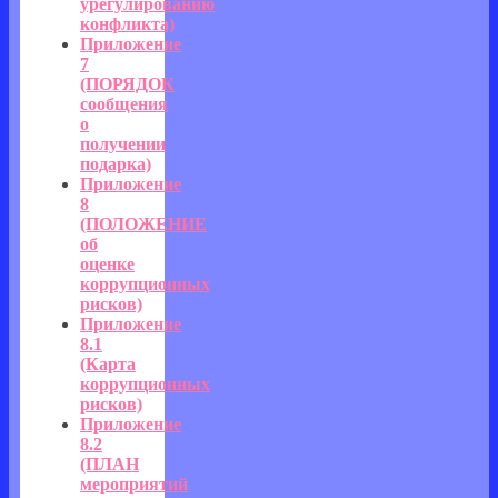
урегулированию
конфликта)
Приложение
7
(ПОРЯДОК
сообщения
о
получении
подарка)
Приложение
8
(ПОЛОЖЕНИЕ
об
оценке
коррупционных
рисков)
Приложение
8.1
(Карта
коррупционных
рисков)
Приложение
8.2
(ПЛАН
мероприятий