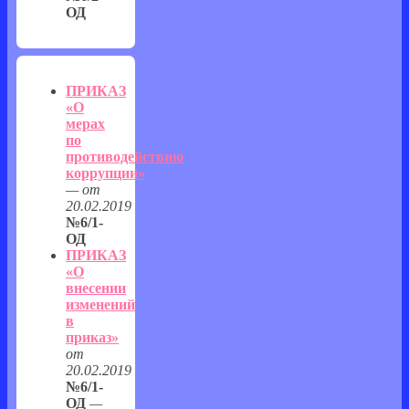
ОД
ПРИКАЗ
«О
мерах
по
противодействию
коррупции»
— от
20.02.2019
№6/1-
ОД
ПРИКАЗ
«О
внесении
изменений
в
приказ»
от
20.02.2019
№6/1-
ОД
—