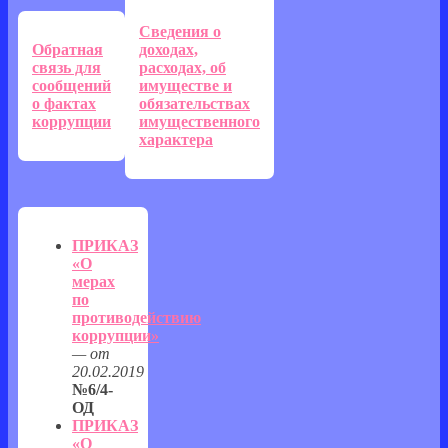
Сведения о
Обратная
доходах,
связь для
расходах, об
сообщений
имуществе и
о фактах
обязательствах
коррупции
имущественного
характера
ПРИКАЗ
«О
мерах
по
противодействию
коррупции»
— от
20.02.2019
№6/4-
ОД
ПРИКАЗ
«О