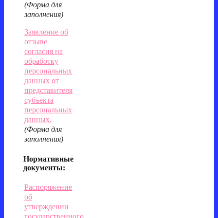
(Форма для
заполнения)
Заявление об
отзыве
согласия на
обработку
персональных
данных от
представителя
субъекта
персональных
данных.
(Форма для
заполнения)
Нормативные
документы:
Распоряжение
об
утверждении
государственного