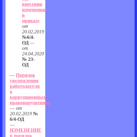
внесении
изменения
в
приказ»
от
20.02.2019
№6/4-
ОД
—
от
24.04.2020
№ 23-
ОД
—
Порядок
уведомления
работодателя
о
коррупционных
правонарушениях
—
от
20.02.2019
№
6/4-ОД
—
ИЗМЕНЕНИЕ
в порядок