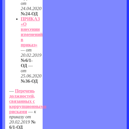
от
24.04.2020
№24-ОД
ПРИКАЗ
«О
внесении
изменений
в
приказ»
— от
20.02.2019
№6/1-
ОД
—
от
25.06.2020
№36-ОД
—
Перечень
должностей,
связанных с
коррупционными
рисками
—
к
приказу от
20.02.2019
№
6/1-ОД