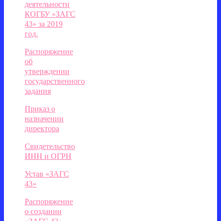
деятельности
КОГБУ «ЗАГС
43» за 2019
год.
Распоряжение
об
утверждении
государственного
задания
Приказ о
назначении
директора
Свидетельство
ИНН и ОГРН
Устав «ЗАГС
43»
Распоряжение
о создании