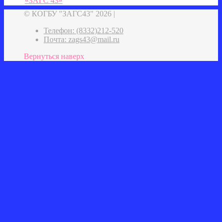
«ЗАГС 43»
© КОГБУ "ЗАГС43" 2026 |
Телефон: (8332)212-520
Почта: zags43@mail.ru
Вернуться наверх